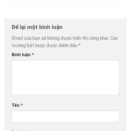
HƯỚNG TỚI KỶ NIỆM 70
TỰ SỰ NGÀNH Y
NĂM NGÀY THẦY THUỐC
Để lại một bình luận
VIỆT NAM TTYT HUYỆN
Email của bạn sẽ không được hiển thị công khai.
Các
trường bắt buộc được đánh dấu
*
ĐIỆN BIÊN TỔ CHỨC CHUỖI
Bình luận
*
CÁC HOẠT ĐỘNG THỂ
THAO HƯỞNG ỨNG NGÀY
THẦY THUỐC VIỆT NAM
(27/2/1955 – 27/2/2025)
Tên
*