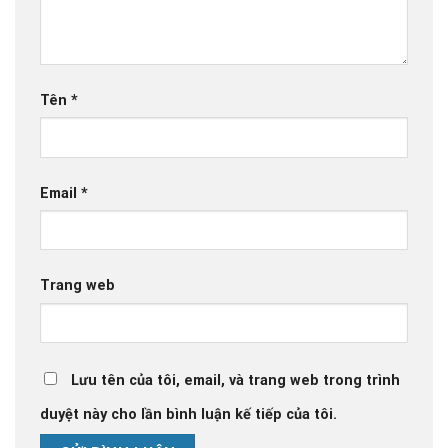
ĐUA YÊU NƯỚC HUYỆN
ĐIỆN BIÊN LẦN THỨ VI
(2025-2023)
Tên
*
Email
*
Trang web
Lưu tên của tôi, email, và trang web trong trình
duyệt này cho lần bình luận kế tiếp của tôi.