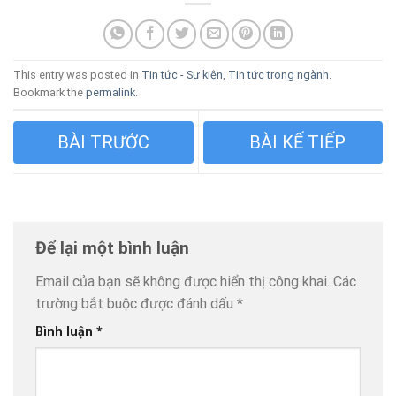
This entry was posted in
Tin tức - Sự kiện
,
Tin tức trong ngành
.
Bookmark the
permalink
.
DANH SÁCH ĐĂNG KÍ
PHONG TRÀO THI ĐUA ĐẶC
NGƯỜI HÀNH NGHỀ TẠI CƠ
BIỆT LẬP THÀNH TÍCH
Để lại một bình luận
SỞ KHÁM BỆNH, CHỮA
CHÀO MỪNG ĐẠI HỘI ĐẢNG
Email của bạn sẽ không được hiển thị công khai.
Các
trường bắt buộc được đánh dấu
*
BỆNH
BỘ CÁC CẤP NHIỆM KỲ
Bình luận
*
2025-2023; ĐẠI HỘI THI