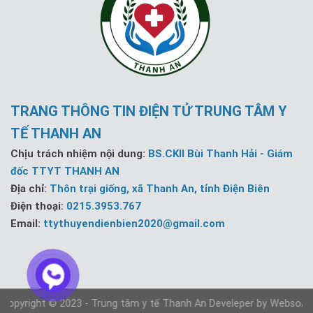
TRANG THÔNG TIN ĐIỆN TỬ TRUNG TÂM Y
TẾ THANH AN
Chịu trách nhiệm nội dung:
BS.CKII Bùi Thanh Hải - Giám
đốc TTYT THANH AN
Địa chỉ:
Thôn trại giống, xã Thanh An, tỉnh Điện Biên
Điện thoại:
0215.3953.767
Email:
ttythuyendienbien2020@gmail.com
pyright © 2023 - Trung tâm y tế Thanh An Develeper by WebsoAds