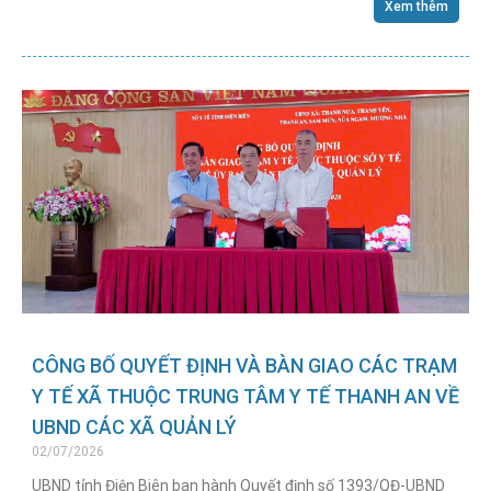
Xem thêm
CÔNG BỐ QUYẾT ĐỊNH VÀ BÀN GIAO CÁC TRẠM
Y TẾ XÃ THUỘC TRUNG TÂM Y TẾ THANH AN VỀ
UBND CÁC XÃ QUẢN LÝ
02/07/2026
UBND tỉnh Điện Biên ban hành Quyết định số 1393/QĐ-UBND