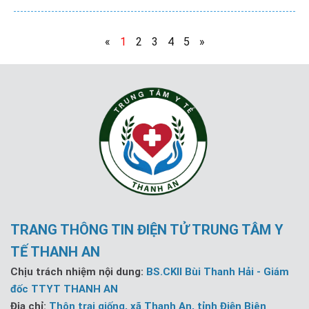
«
1
2
3
4
5
»
TRANG THÔNG TIN ĐIỆN TỬ TRUNG TÂM Y
TẾ THANH AN
Chịu trách nhiệm nội dung:
BS.CKII Bùi Thanh Hải - Giám
đốc TTYT THANH AN
Địa chỉ:
Thôn trại giống, xã Thanh An, tỉnh Điện Biên